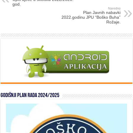
god.
Naredno
Plan Javnih nabavki
2022.godinu JPU “Boško Buha”
Rožaje.
Godišnji plan rada 2024/2025