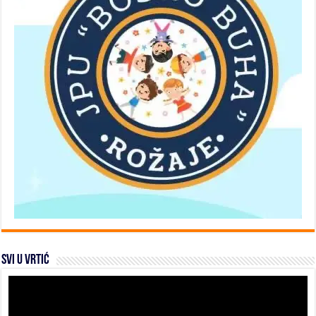
SVI U VRTIĆ
Video
Player