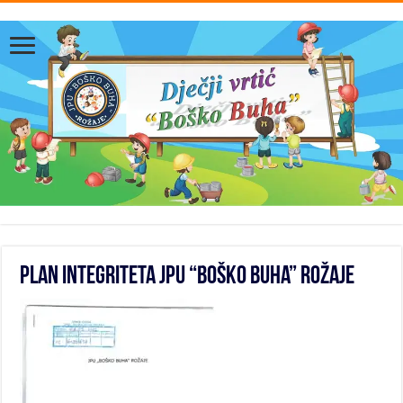
Plan Integriteta JPU “Boško Buha” Rožaje