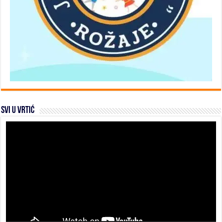
SVI U VRTIĆ
Video
Player