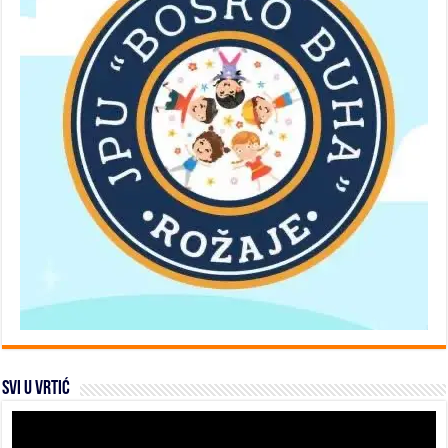
SVI U VRTIĆ
Video
Player